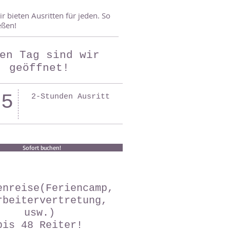
 bieten Ausritten für jeden. So
eßen!
en Tag sind wir
geöffnet!
55
2-Stunden Ausritt
Sofort buchen!
enreise(Feriencamp,
rbeitervertretung,
usw.)
bis 48 Reiter!