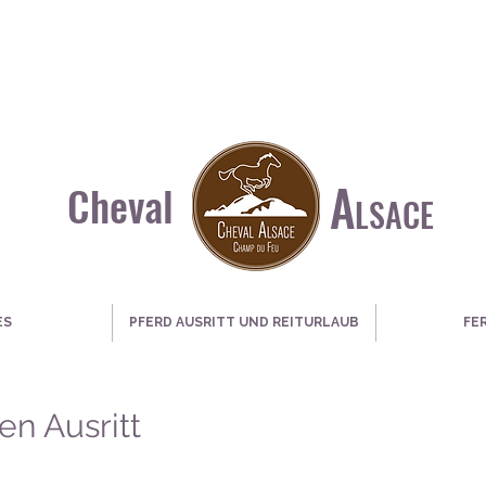
A
Cheval
LSACE
ES
PFERD AUSRITT UND REITURLAUB
FE
en Ausritt