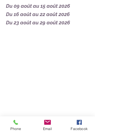
Du 09 août au 15 août 2026
Du 16 août au 22 août 2026
Du 23 août au 29 août 2026
Wer sind wir?
Unsere Kavallerie
Unsere Infrastrukturen
Unser Online-Shop
Unsere Reiteraufenthalte
Sommer Camp
Wochenende
Erwachsene Woche
A la carte
Phone
Email
Facebook