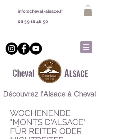
info@cheval-alsace.fr
06 59 16 46 50
A
Cheval
LSACE
Découvrez l'Alsace à Cheval
WOCHENENDE
"MONTS D'ALSACE"
​FÜR REITER ODER