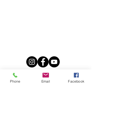
Notre boutique en ligne
Nos séjours équestres
colonie de vacances
week-end
semaine adulte
à la carte
Nos balades
2 heures
Phone
Email
Facebook
3 heures
Journée
A la longe
Ski-joëring
Formation
Accompagnateur de tourisme équestre
BAFA