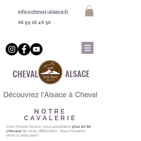
info@cheval-alsace.fr
06 59 16 46 50
CHEVAL
ALSACE
Découvrez l'Alsace à Cheval
NOTRE
CAVALERIE
Chez Cheval Alsace, nous possédons
plus de 80
chevaux
de races différentes... Vous trouverez
étrier à votre pied !