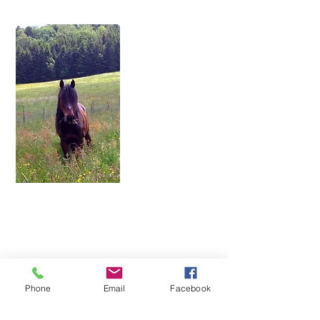
Qui sommes nous?
Notre cavalerie
Nos infrastructures
Notre boutique en ligne
Phone
Email
Facebook
Nos séjours équestres
colonie de vacances