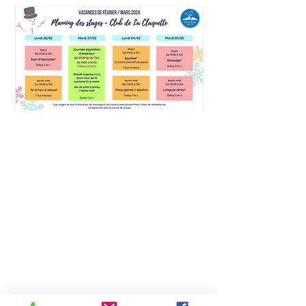
Qui sommes nous?
Notre cavalerie
Nos infrastructures
Notre boutique en ligne
Nos séjours équestres
colonie de vacances
week-end
semaine adulte
à la carte