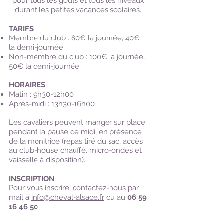
pour tous les goûts et tous les niveaux
durant les petites vacances scolaires.
TARIFS
Membre du club : 80€ la journée, 40€
la demi-journée
Non-membre du club : 100€ la journée,
50€ la demi-journée
HORAIRES
:
Matin : 9h30-12h00
Après-midi : 13h30-16h00
Les cavaliers peuvent manger sur place
pendant la pause de midi, en présence
de la monitrice (repas tiré du sac, accès
au club-house chauffé, micro-ondes et
vaisselle à disposition).
INSCRIPTION
:
Pour vous inscrire, contactez-nous par
mail à
info@cheval-alsace.fr
ou au
06 59
16 46 50