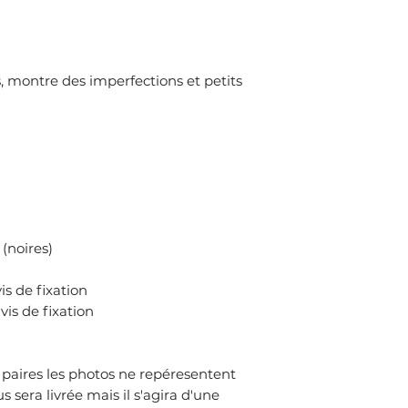
remboursement à u
les produits retou
état non conforme 
ou détériorés
s, montre des imperfections et petits
·
Conformément
vente du e-commerce
charge du client sau
erreur d'expédition
conditionnement re
à l'ouverture du col
(noires)
is de fixation
vis de fixation
aires les photos ne repéresentent
 sera livrée mais il s'agira d'une